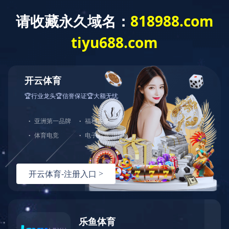
您当前的位置：
星空官方站线登录入口
>
产品中心
>
德图
testo
>
数显式真空表真空压力表
概述
产品特点
技术参数
配置与选件
下载